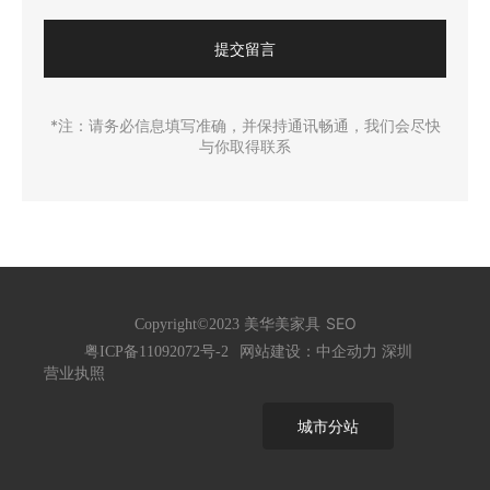
提交留言
*注：请务必信息填写准确，并保持通讯畅通，我们会尽快
与你取得联系
SEO
Copyright©2023 美华美家具
网站建设：中企动力
深圳
粤ICP备11092072号-2
营业执照
城市分站