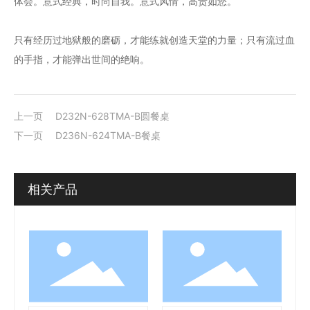
体会。意式经典，时尚自我。意式风情，高贵如您。
只有经历过地狱般的磨砺，才能练就创造天堂的力量；只有流过血
的手指，才能弹出世间的绝响。
上一页
D232N-628TMA-B圆餐桌
下一页
D236N-624TMA-B餐桌
相关产品