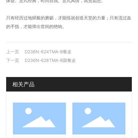
体会。意式经典，时尚自我。意式风情，高贵如您。
只有经历过地狱般的磨砺，才能练就创造天堂的力量；只有流过血
的手指，才能弹出世间的绝响。
上一页
D236N-624TMA-B餐桌
下一页
D236N-628TMA-B圆餐桌
相关产品