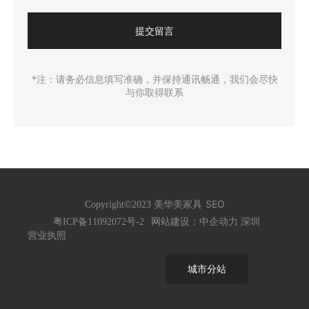
提交留言
*注：请务必信息填写准确，并保持通讯畅通，我们会尽快
与你取得联系
SEO
Copyright©2023 美华美家具
网站建设：中企动力
深圳
粤ICP备11092072号-2
营业执照
城市分站